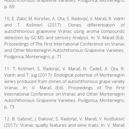
Autochthonous Grapevine Varieties. Podgorica, Montenegro,
p. 69.
10. E. Zlatić, M. Korošec, A. Ota, S. Radonjić, V. Maraš, R. Vidrih
and T. Košmerl (2017): Clones differentiation of
autochthonous grapevine Vranac using aroma compounds
detection by GC-MS and sensory Analysis. In: V. Maraš (Ed).
Proceedings of The First International Conference on Vranac
and Other Montenegrin Autochthonous Grapevine Varieties.
Podgorica, Montenegro, p. 71.
11. T. Košmerl, S. Radonjić, V. Maraš, N. Čadež, A. Ota, R.
Vidrih and T. Jug (2017): Enological potential of Montenegrin
wines produced from clones of autochthonous grape variety
Vranac. In: V. Maraš (Ed). Proceedings of The First
International Conference on Vranac and Other Montenegrin
Autochthonous Grapevine Varieties. Podgorica, Montenegro,
p. 73.
12. B. Gašović, J. Đaković, S. Radonjić, V. Maraš, V. Kodžulović
(2017): Vranac quality features and wine traits. In: V. Maraš