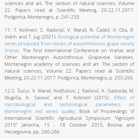
sciences and art. The section of natural sciences, Volume
22. Papers read at Scientific Meeting, 20-22.11.2017.
Podgorica, Montenegro, p: 241-253.
11. T. Košmerl, S. Radonjić, V. Maraš, N. Čadež, A. Ota, R.
Vidrih and T. Jug (2021):
Enological potential of Montenegrin
wines produced from clones of autochthonous grape variety
Vranac
. The First International Conference on Vranac and
Other Montenegrin Autochthnous Grapevine Varieties.
Montenegrin academy of sciences and art. The section of
natural sciences, Volume 22. Papers read at Scientific
Meeting, 20-22.11.2017. Podgorica, Montenegro, p: 255-266.
12.S. Šućur, V. Maraš, Kodžulović, J. Raičević, A. Gazivoda, M.
Mugoša, A. Savović and T. Košmerl (2015):
Effect of
microbiological and technological parameters on
Montenegrin red wines quality
. Book of Proceedings VI
International Scientific Agricultural Symposium "Agrosym
2015" Jahorina, 15 - 18 October 2015, Bosnia and
Herzegovina. pp. 260-266.