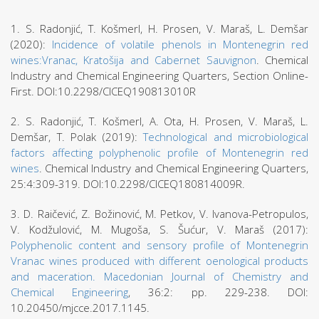
1. S. Radonjić, T. Košmerl, H. Prosen, V. Maraš, L. Demšar
(2020):
Incidence of volatile phenols in Montenegrin red
wines:Vranac, Kratošija and Cabernet Sauvignon
. Chemical
Industry and Chemical Engineering Quarters, Section Online-
First. DOI:10.2298/CICEQ190813010R
2. S. Radonjić, T. Košmerl, A. Ota, H. Prosen, V. Maraš, L.
Demšar, T. Polak (2019):
Technological and microbiological
factors affecting polyphenolic profile of Montenegrin red
wines
. Chemical Industry and Chemical Engineering Quarters,
25:4:309-319. DOI:10.2298/CICEQ180814009R.
3. D. Raičević, Z. Božinović, M. Petkov, V. Ivanova-Petropulos,
V. Kodžulović, M. Mugoša, S. Šućur, V. Maraš (2017):
Polyphenolic content and sensory profile of Montenegrin
Vranac wines produced with different oenological products
and maceration. Macedonian Journal of Chemistry and
Chemical Engineering
, 36:2: pp. 229-238. DOI:
10.20450/mjcce.2017.1145.