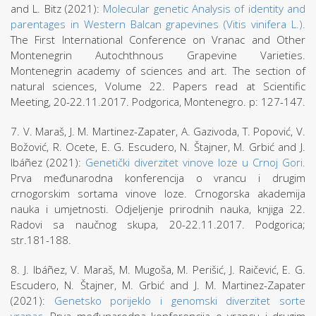
and L. Bitz (2021):
Molecular genetic Analysis of identity and
parentages in Western Balcan grapevines (Vitis vinifera L.).
The First International Conference on Vranac and Other
Montenegrin Autochthnous Grapevine Varieties.
Montenegrin academy of sciences and art. The section of
natural sciences, Volume 22. Papers read at Scientific
Meeting, 20-22.11.2017. Podgorica, Montenegro. p: 127-147.
7. V. Maraš, J. M. Martinez-Zapater, A. Gazivoda, T. Popović, V.
Božović, R. Ocete, E. G. Escudero, N. Štajner, M. Grbić and J.
Ibáñez (2021):
Genetički diverzitet vinove loze u Crnoj Gori.
Prva međunarodna konferencija o vrancu i drugim
crnogorskim sortama vinove loze. Crnogorska akademija
nauka i umjetnosti. Odjeljenje prirodnih nauka, knjiga 22.
Radovi sa naučnog skupa, 20-22.11.2017. Podgorica;
str.181-188.
8. J. Ibáñez, V. Maraš, M. Mugoša, M. Perišić, J. Raičević, E. G.
Escudero, N. Štajner, M. Grbić and J. M. Martinez-Zapater
(2021):
Genetsko porijeklo i genomski diverzitet sorte