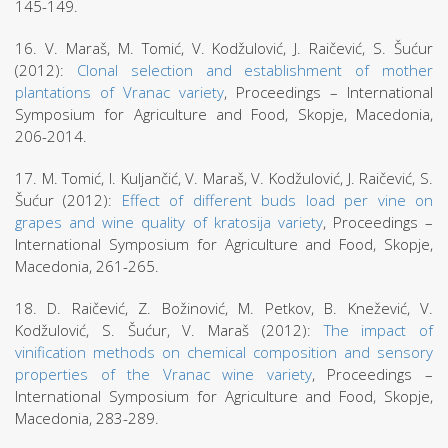
145-149.
16. V. Maraš, M. Tomić, V. Kodžulović, J. Raičević, S. Šućur
(2012):
Clonal selection and establishment of mother
plantations of Vranac variety
, Proceedings – International
Symposium for Agriculture and Food, Skopje, Macedonia,
206-2014.
17. M. Tomić, I. Kuljančić, V. Maraš, V. Kodžulović, J. Raičević, S.
Šućur (2012):
Effect of different buds load per vine on
grapes and wine quality of kratosija variety
, Proceedings –
International Symposium for Agriculture and Food, Skopje,
Macedonia, 261-265.
18. D. Raičević, Z. Božinović, M. Petkov, B. Knežević, V.
Kodžulović, S. Šućur, V. Maraš (2012):
The impact of
vinification methods on chemical composition and sensory
properties of the Vranac wine variety
, Proceedings –
International Symposium for Agriculture and Food, Skopje,
Macedonia, 283-289.