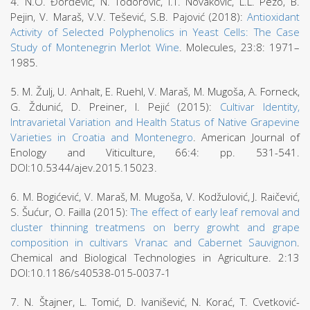
4. N.O. Đorđević, N. Todorović, I.T. Novaković, L.L. Pezo, B.
Pejin, V. Maraš, V.V. Tešević, S.B. Pajović (2018):
Antioxidant
Activity of Selected Polyphenolics in Yeast Cells: The Case
Study of Montenegrin Merlot Wine
. Molecules, 23:8: 1971–
1985.
5. M. Žulj, U. Anhalt, E. Ruehl, V. Maraš, M. Mugoša, A. Forneck,
G. Ždunić, D. Preiner, I. Pejić (2015):
Cultivar Identity,
Intravarietal Variation and Health Status of Native Grapevine
Varieties in Croatia and Montenegro
. American Journal of
Enology and Viticulture, 66:4: pp. 531-541.
DOI:10.5344/ajev.2015.15023.
6. M. Bogićević, V. Maraš, M. Mugoša, V. Kodžulović, J. Raičević,
S. Šućur, O. Failla (2015):
The effect of early leaf removal and
cluster thinning treatmens on berry growht and grape
composition in cultivars Vranac and Cabernet Sauvignon
.
Chemical and Biological Technologies in Agriculture. 2:13
DOI:10.1186/s40538-015-0037-1
7. N. Štajner, L. Tomić, D. Ivanišević, N. Korać, T. Cvetković-