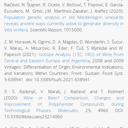
Raičević, N. Štajner, R. Ocete, V. Božović, T. Popović, E. García-
Escudero, M. Grbić, J.M. Martínez-Zapater, J. Ibáñez (2020):
Population genetic analysis in old Montenegrin vineyards
reveals ancient ways currently active to generate diversity in
Vitis vinifera
. Scientific Report, 1015000.
2. M. Horacek, N. Ogrinc, D. A. Magdas, D. Wunderlin, S. Šućur,
V. Maras, A. Misurovic, R. Eder, F. Čuš, S Wyhlidal and W.
Papesch (2021):
Isotope Analysis (13C, 18O) of Wine From
Central and Eastern Europe and Argentina
, 2008 and 2009
Vintages: Differentiation of Origin, Environmental Indications,
and Variations Within Countries. Front. Sustain. Food Syst.
5:638941. doi: 10.3389/fsufs.2021.638941
3. S. Radonjić, V. Maraš, J. Raičević and T. Košmerl
(2020):
Wine or Beer? Comparison, Changes and
Improvement of Polyphenolic Compounds during
Technological Phases. Molecules,
25, 4960. DOI:
10.3390/Molecules25214960