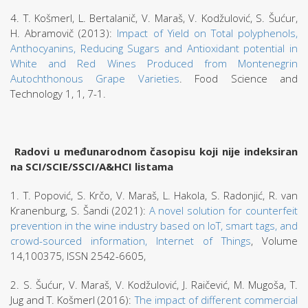
4. T. Košmerl, L. Bertalanič, V. Maraš, V. Kodžulović, S. Šućur,
H. Abramovič (2013):
Impact of Yield on Total polyphenols,
Anthocyanins, Reducing Sugars and Antioxidant potential in
White and Red Wines Produced from Montenegrin
Autochthonous Grape Varieties
. Food Science and
Technology 1, 1, 7-1.
Radovi u međunarodnom časopisu koji nije indeksiran
na SCI/SCIE/SSCI/A&HCI listama
1. T. Popović, S. Krčo, V. Maraš, L. Hakola, S. Radonjić, R. van
Kranenburg, S. Šandi (2021):
A novel solution for counterfeit
prevention in the wine industry based on IoT, smart tags, and
crowd-sourced information, Internet of Things
, Volume
14,100375, ISSN 2542-6605,
2. S. Šućur, V. Maraš, V. Kodžulović, J. Raičević, M. Mugoša, T.
Jug and T. Košmerl (2016):
The impact of different commercial