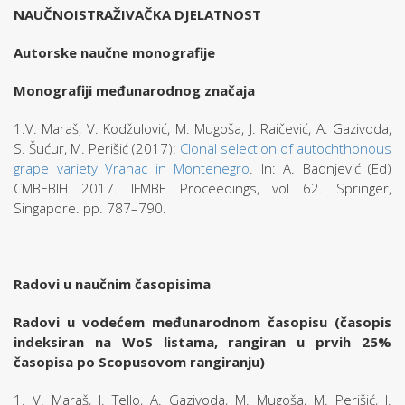
NAUČNOISTRAŽIVAČKA DJELATNOST
Autorske naučne monografije
Monografiji međunarodnog značaja
1.V. Maraš, V. Kodžulović, M. Mugoša, J. Raičević, A. Gazivoda,
S. Šućur, M. Perišić (2017):
Clonal selection of autochthonous
grape variety Vranac in Montenegro
. In: A. Badnjević (Ed)
CMBEBIH 2017. IFMBE Proceedings, vol 62. Springer,
Singapore. pp. 787–790.
Radovi u naučnim časopisima
Radovi u vodećem međunarodnom časopisu (časopis
indeksiran na WoS listama, rangiran u prvih 25%
časopisa po Scopusovom rangiranju)
1. V. Maraš, J. Tello, A. Gazivoda, M. Mugoša, M. Perišić, J.