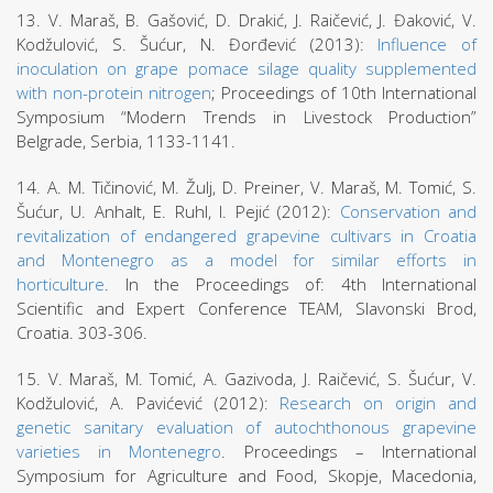
13. V. Maraš, B. Gašović, D. Drakić, J. Raičević, J. Đaković, V.
Kodžulović, S. Šućur, N. Đorđević (2013):
Influence of
inoculation on grape pomace silage quality supplemented
with non-protein nitrogen
; Proceedings of 10th International
Symposium “Modern Trends in Livestock Production”
Belgrade, Serbia, 1133-1141.
14. A. M. Tičinović, M. Žulj, D. Preiner, V. Maraš, M. Tomić, S.
Šućur, U. Anhalt, E. Ruhl, I. Pejić (2012):
Conservation and
revitalization of endangered grapevine cultivars in Croatia
and Montenegro as a model for similar efforts in
horticulture
. In the Proceedings of: 4th International
Scientific and Expert Conference TEAM, Slavonski Brod,
Croatia. 303-306.
15. V. Maraš, M. Tomić, A. Gazivoda, J. Raičević, S. Šućur, V.
Kodžulović, A. Pavićević (2012):
Research on origin and
genetic sanitary evaluation of autochthonous grapevine
varieties in Montenegro
. Proceedings – International
Symposium for Agriculture and Food, Skopje, Macedonia,