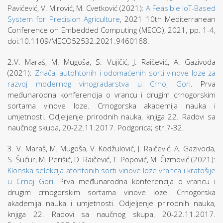
Pavićević, V. Mirović, M. Cvetković (2021):
A Feasible IoT-Based
System for Precision Agriculture
, 2021 10th Mediterranean
Conference on Embedded Computing (MECO), 2021, pp. 1-4,
doi:10.1109/MECO52532.2021.9460168.
2.V. Maraš, M. Mugoša, S. Vujičić, J. Raičević, A. Gazivoda
(2021):
Značaj autohtonih i odomaćenih sorti vinove loze za
razvoj modernog vinogradarstva u Crnoj Gori
. Prva
međunarodna konferencija o vrancu i drugim crnogorskim
sortama vinove loze. Crnogorska akademija nauka i
umjetnosti. Odjeljenje prirodnih nauka, knjiga 22. Radovi sa
naučnog skupa, 20-22.11.2017. Podgorica; str.7-32.
3. V. Maraš, M. Mugoša, V. Kodžulović, J. Raičević, A. Gazivoda,
S. Šućur, M. Perišić, D. Raičević, T. Popović, M. Čizmović (2021):
Klonska selekcija atohtonih sorti vinove loze vranca i kratošije
u Crnoj Gori
. Prva međunarodna konferencija o vrancu i
drugim crnogorskim sortama vinove loze. Crnogorska
akademija nauka i umjetnosti. Odjeljenje prirodnih nauka,
knjiga 22. Radovi sa naučnog skupa, 20-22.11.2017.