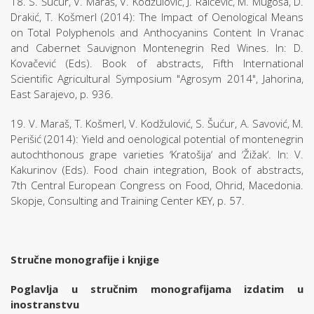
18. S. Šućur, V. Maraš, V. Kodžulović, J. Raičević, M. Mugoša, D.
Drakić, T. Košmerl (2014): The Impact of Oenological Means
on Total Polyphenols and Anthocyanins Content In Vranac
and Cabernet Sauvignon Montenegrin Red Wines. In: D.
Kovačević (Eds). Book of abstracts, Fifth International
Scientific Agricultural Symposium "Agrosym 2014", Jahorina,
East Sarajevo, p. 936.
19. V. Maraš, T. Košmerl, V. Kodžulović, S. Šućur, A. Savović, M.
Perišić (2014): Yield and oenological potential of montenegrin
autochthonous grape varieties ʼKratošijaʼ and ʼŽižakʼ. In: V.
Kakurinov (Eds). Food chain integration, Book of abstracts,
7th Central European Congress on Food, Ohrid, Macedonia.
Skopje, Consulting and Training Center KEY, p. 57.
Stručne monografije i knjige
Poglavlja u stručnim monografijama izdatim u
inostranstvu