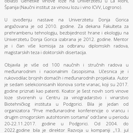
oblasti Genetike vinove loze na Univerzitetu u La Riohi,
Španija (Naučni institut za vinovu lozu i vino ICVV, Logrono).
U izvođenju nastave na Univerzitetu Donja Gorica
angažovana je od 2010. godine. Za dekana Fakulteta za
prehrambenu tehnologiju, bezbijednost hrane i ekologiju na
Univerzitetu Donja Gorica izabrana je 2012. godine. Mentor
je i član više komisija za odbranu diplomskih radova,
magistarskih teza i doktorskih disertacija.
Objavila je više od 100 naučnih i stručnih radova u
međunarodnim i nacionalnim časopisima. Učesnica je i
rukovodilac brojnih domaćih i međunarodnih projekata. Autor
je sedam selekcionisanih klonova sorte vranac, koji su 2017.
godine priznati kao patenti. Koator je šest novih sorti vinove
loze stvorenih u Centru za vinogradarstvo i vinarstvo
Biotehničkog instituta u Podgorici. Bila je jedan od
organizatora “Prve međunarodne konferencije o vrancu i
drugim crnogorskim autohtonim sortama” održane u periodu
20-22.11.2017. godine u Podgorici. Od 2004. do
2022.godine bila je direktor Razvoja u kompaniji „13. jul