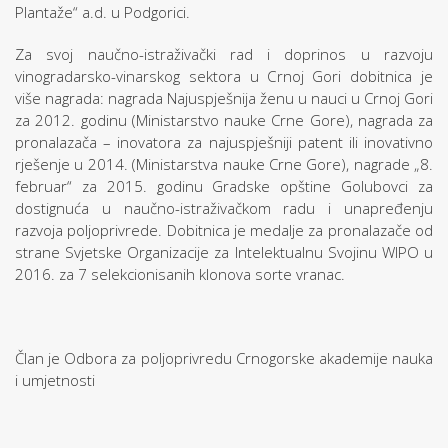
Plantaže“ a.d. u Podgorici.
Za svoj naučno-istraživački rad i doprinos u razvoju
vinogradarsko-vinarskog sektora u Crnoj Gori dobitnica je
više nagrada: nagrada Najuspješnija ženu u nauci u Crnoj Gori
za 2012. godinu (Ministarstvo nauke Crne Gore), nagrada za
pronalazača – inovatora za najuspješniji patent ili inovativno
rješenje u 2014. (Ministarstva nauke Crne Gore), nagrade „8.
februar“ za 2015. godinu Gradske opštine Golubovci za
dostignuća u naučno-istraživačkom radu i unapređenju
razvoja poljoprivrede. Dobitnica je medalje za pronalazače od
strane Svjetske Organizacije za Intelektualnu Svojinu WIPO u
2016. za 7 selekcionisanih klonova sorte vranac.
Član je Odbora za poljoprivredu Crnogorske akademije nauka
i umjetnosti