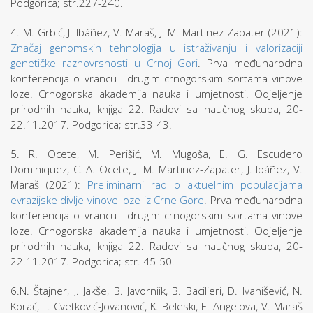
Podgorica; str.227-240.
4. M. Grbić, J. Ibáñez, V. Maraš, J. M. Martinez-Zapater (2021):
Značaj genomskih tehnologija u istraživanju i valorizaciji
genetičke raznovrsnosti u Crnoj Gori
. Prva međunarodna
konferencija o vrancu i drugim crnogorskim sortama vinove
loze. Crnogorska akademija nauka i umjetnosti. Odjeljenje
prirodnih nauka, knjiga 22. Radovi sa naučnog skupa, 20-
22.11.2017. Podgorica; str.33-43.
5. R. Ocete, M. Perišić, M. Mugoša, E. G. Escudero
Dominiquez, C. A. Ocete, J. M. Martinez-Zapater, J. Ibáñez, V.
Maraš (2021):
Preliminarni rad o aktuelnim populacijama
evrazijske divlje vinove loze iz Crne Gore
. Prva međunarodna
konferencija o vrancu i drugim crnogorskim sortama vinove
loze. Crnogorska akademija nauka i umjetnosti. Odjeljenje
prirodnih nauka, knjiga 22. Radovi sa naučnog skupa, 20-
22.11.2017. Podgorica; str. 45-50.
6.N. Štajner, J. Jakše, B. Javorniik, B. Bacilieri, D. Ivanišević, N.
Korać, T. Cvetković-Jovanović, K. Beleski, E. Angelova, V. Maraš