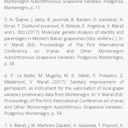
Montenegrin Autochthonous Grapevine Varieties. Podgorica,
Montenegro, p. 11.
5. N. Štajner, J. Jakše, B. Javorniik, B. Bacilieri, D. Ivanišević, N.
Korać, T. Cvetković-Jovanović, K. Beleski, E. Angelova, V. Maraš
and L. Bitz (2017): Molecular genetic Analysis of identity and
parentages in Western Balcan grapevines (Vitis vinifera L.). In:
V. Maraš (Ed). Proceedings of The First International
Conference on Vranac and Other Montenegrin
Autochthonous Grapevine Varieties. Podgorica, Montenegro,
p. 38.
6. P. La Notte, M. Mugoša, M. R. Silletti, P. Pollastro, Z.
Miladinović, V. Maraš (2017): Sanitary improvement of
germplasm, as instrument for the valorization of local grape
varieties preliminary data from Montenegro. In: V. Maraš (Ed).
Proceedings of The First International Conference on Vranac
and Other Montenegrin Autochthnous Grapevine Varieties.
Podgorica, Montenegro. p. 54.
7. V. Maraš, J. M. Martinez-Zapater, A. Gazivoda, T. Popović, V.