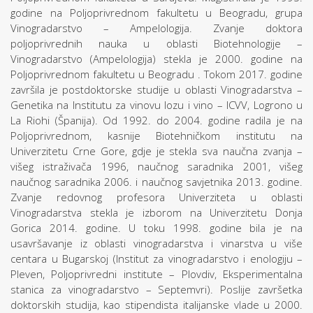
godine na Poljoprivrednom fakultetu u Beogradu, grupa
Vinogradarstvo – Ampelologija. Zvanje doktora
poljoprivrednih nauka u oblasti Biotehnologije –
Vinogradarstvo (Ampelologija) stekla je 2000. godine na
Poljoprivrednom fakultetu u Beogradu . Tokom 2017. godine
završila je postdoktorske studije u oblasti Vinogradarstva –
Genetika na Institutu za vinovu lozu i vino – ICVV, Logrono u
La Riohi (Španija). Od 1992. do 2004. godine radila je na
Poljoprivrednom, kasnije Biotehničkom institutu na
Univerzitetu Crne Gore, gdje je stekla sva naučna zvanja –
višeg istraživača 1996, naučnog saradnika 2001, višeg
naučnog saradnika 2006. i naučnog savjetnika 2013. godine.
Zvanje redovnog profesora Univerziteta u oblasti
Vinogradarstva stekla je izborom na Univerzitetu Donja
Gorica 2014. godine. U toku 1998. godine bila je na
usavršavanje iz oblasti vinogradarstva i vinarstva u više
centara u Bugarskoj (Institut za vinogradarstvo i enologiju –
Pleven, Poljoprivredni institute – Plovdiv, Eksperimentalna
stanica za vinogradarstvo – Septemvri). Poslije završetka
doktorskih studija, kao stipendista italijanske vlade u 2000.