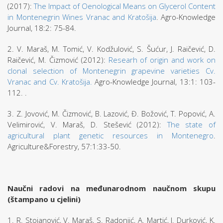
(2017):
The Impact of Oenological Means on Glycerol Content
in Montenegrin Wines Vranac and Kratošija
. Agro-Knowledge
Journal, 18:2: 75-84.
2. V. Maraš, M. Tomić, V. Kodžulović, S. Šućur, J. Raičević, D.
Raičević, M. Čizmović (2012):
Researh of origin and work on
clonal selection of Montenegrin grapevine varieties Cv.
Vranac and Cv. Kratošija.
Agro-Knowledge Journal, 13:1: 103-
112. .
3. Z. Jovović, M. Čizmović, B. Lazović, Đ. Božović, T. Popović, A.
Vеlimirović, V. Maraš, D. Stešević (2012):
The state of
agricultural plant genetic resources in Montenegro
.
Agriculture&Forestry, 57:1:33-50.
Naučni radovi na međunarodnom naučnom skupu
(štampano u cjelini)
1. R. Stojanović, V. Maraš, S. Radonjić, A. Martić, J. Durković, K.