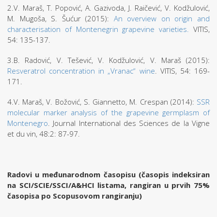
2.V. Maraš, T. Popović, A. Gazivoda, J. Raičević, V. Kodžulović,
M. Mugoša, S. Šućur (2015):
An overview on origin and
characterisation of Montenegrin grapevine varieties.
VITIS,
54: 135-137.
3.B. Radović, V. Tešević, V. Kodžulović, V. Maraš (2015):
Resveratrol concentration in „Vranac“ wine
. VITIS, 54: 169-
171.
4.V. Maraš, V. Božović, S. Giannetto, M. Crespan (2014):
SSR
molecular marker analysis of the grapevine germplasm of
Montenegro
. Journal International des Sciences de la Vigne
et du vin, 48:2: 87-97.
Radovi u međunarodnom časopisu (časopis indeksiran
na SCI/SCIE/SSCI/A&HCI listama, rangiran u prvih 75%
časopisa po Scopusovom rangiranju)