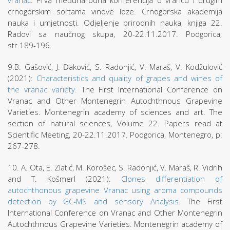
vranac
. Prva međunarodna konferencija o vrancu i drugim
crnogorskim sortama vinove loze. Crnogorska akademija
nauka i umjetnosti. Odjeljenje prirodnih nauka, knjiga 22.
Radovi sa naučnog skupa, 20-22.11.2017. Podgorica;
str.189-196.
9.B. Gašović, J. Đaković, S. Radonjić, V. Maraš, V. Kodžulović
(2021):
Characteristics and quality of grapes and wines of
the vranac variety.
The First International Conference on
Vranac and Other Montenegrin Autochthnous Grapevine
Varieties. Montenegrin academy of sciences and art. The
section of natural sciences, Volume 22. Papers read at
Scientific Meeting, 20-22.11.2017. Podgorica, Montenegro, p:
267-278.
10. A. Ota, E. Zlatić, M. Korošec, S. Radonjić, V. Maraš, R. Vidrih
and T. Košmerl (2021):
Clones differentiation of
autochthonous grapevine Vranac using aroma compounds
detection by GC-MS and sensory Analysis
. The First
International Conference on Vranac and Other Montenegrin
Autochthnous Grapevine Varieties. Montenegrin academy of