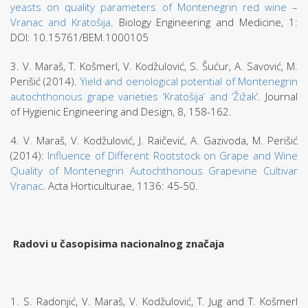
yeasts on quality parameters of Montenegrin red wine –
Vranac and Kratošija
. Biology Engineering and Medicine, 1:
DOI: 10.15761/BEM.1000105
3. V. Maraš, T. Košmerl, V. Kodžulović, S. Šućur, A. Savović, M.
Perišić (2014).
Yield and oenological potential of Montenegrin
autochthonous grape varieties ‘Kratošija’ and ‘Žižak
’. Journal
of Hygienic Engineering and Design, 8, 158-162.
4. V. Maraš, V. Kodžulović, J. Raičević, A. Gazivoda, M. Perišić
(2014):
Influence of Different Rootstock on Grape and Wine
Quality of Montenegrin Autochthonous Grapevine Cultivar
Vranac
. Acta Horticulturae, 1136: 45-50.
Radovi u časopisima nacionalnog značaja
1. S. Radonjić, V. Maraš, V. Kodžulović, T. Jug and T. Košmerl