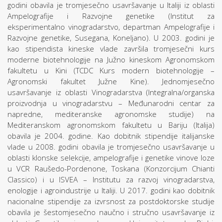
godini obavila je tromjesečno usavršavanje u Italiji iz oblasti
Ampelografije i Razvojne genetike (Institut za
eksperimentalno vinogradarstvo, departman Ampelografije i
Razvojne genetike, Susegana, Koneljano). U 2003. godini je
kao stipendista kineske vlade završila tromjesečni kurs
moderne biotehnologije na Južno kineskom Agronomskom
fakultetu u Kini (TCDC Kurs modern biotehnologije –
Agronomski fakultet Južne Kine). Jednomjesečno
usavršavanje iz oblasti Vinogradarstva (Integralna/organska
proizvodnja u vinogradarstvu – Međunarodni centar za
napredne, mediteranske agronomske studije) na
Mediteranskom agronomskom fakultetu u Bariju (Italija)
obavila je 2004. godine. Kao dobitnik stipendije italijanske
vlade u 2008. godini obavila je tromjesečno usavršavanje u
oblasti klonske selekcije, ampelografije i genetike vinove loze
u VCR Raušedo-Pordenone, Toskana (Konzorcijum Chianti
Classico) i u ISVEA – Institutu za razvoj vinogradarstva,
enologije i agroindustrije u Italiji. U 2017. godini kao dobitnik
nacionalne stipendije za izvrsnost za postdoktorske studije
obavila je šestomjesečno naučno i stručno usavršavanje iz