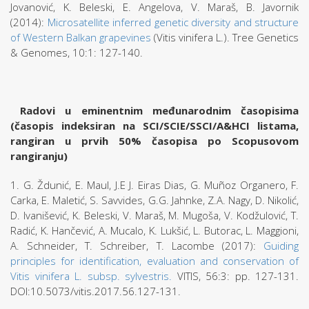
Jovanović, K. Beleski, E. Angelova, V. Maraš, B. Javornik
(2014):
Microsatellite inferred genetic diversity and structure
of Western Balkan grapevines
(Vitis vinifera L.). Tree Genetics
& Genomes, 10:1: 127-140.
Radovi u eminentnim međunarodnim časopisima
(časopis indeksiran na SCI/SCIE/SSCI/A&HCI listama,
rangiran u prvih 50% časopisa po Scopusovom
rangiranju)
1. G. Ždunić, E. Maul, J.E J. Eiras Dias, G. Muñoz Organero, F.
Carka, E. Maletić, S. Savvides, G.G. Jahnke, Z.A. Nagy, D. Nikolić,
D. Ivanišević, K. Beleski, V. Maraš, M. Mugoša, V. Kodžulović, T.
Radić, K. Hančević, A. Mucalo, K. Lukšić, L. Butorac, L. Maggioni,
A. Schneider, T. Schreiber, T. Lacombe (2017):
Guiding
principles for identification, evaluation and conservation of
Vitis vinifera L. subsp. sylvestris.
VITIS, 56:3: pp. 127-131.
DOI:10.5073/vitis.2017.56.127-131.