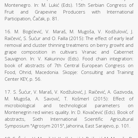
Montenegro. In: M. Lukić (Eds). 15th Serbian Congress of
Fruit and Grapevine Producers with International
Participation, Čačak, p. 81.
16. M. Bogićević, V. Maraš, M. Mugoša, V. Kodžulović, J.
Raičević, S. Šućur and O. Failla (2015): The effect of early leaf
removal and cluster thinning treatmens on berry growht and
grape composition in cultivars Vranac and Cabernet
Sauvignon. In: V. Kakurinov (Eds). Food chain integration:
book of abstracts of 7th Central European Congress on
Food, Ohrid, Macedonia. Skopje: Consulting and Training
Center KEY, p. 56.
17. S. Šućur, V. Maraš, V. Kodžulović, J. Raičević, A. Gazivoda,
M. Mugoša, A. Savović, T. Košmerl (2015): Effect of
microbiological and technological parameters on
Montenegrin red wines quality. In: D. Kovačević (Eds). Book of
abstracts, Sixth International Scientific Agricultural
Symposium "Agrosym 2015", Jahorina, East Sarajevo, p. 101.