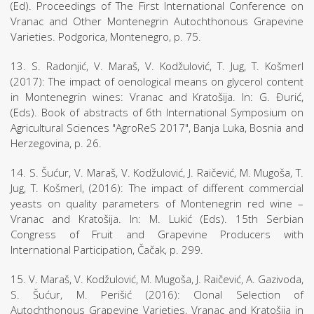
(Ed). Proceedings of The First International Conference on
Vranac and Other Montenegrin Autochthonous Grapevine
Varieties. Podgorica, Montenegro, p. 75.
13. S. Radonjić, V. Maraš, V. Kodžulović, T. Jug, T. Košmerl
(2017): The impact of oenological means on glycerol content
in Montenegrin wines: Vranac and Kratošija. In: G. Đurić,
(Eds). Book of abstracts of 6th International Symposium on
Agricultural Sciences "AgroReS 2017", Banja Luka, Bosnia and
Herzegovina, p. 26.
14. S. Šućur, V. Maraš, V. Kodžulović, J. Raičević, M. Mugoša, T.
Jug, T. Košmerl, (2016): The impact of different commercial
yeasts on quality parameters of Montenegrin red wine –
Vranac and Kratošija. In: M. Lukić (Eds). 15th Serbian
Congress of Fruit and Grapevine Producers with
International Participation, Čačak, p. 299.
15. V. Maraš, V. Kodžulović, M. Mugoša, J. Raičević, A. Gazivoda,
S. Šućur, M. Perišić (2016): Clonal Selection of
Autochthonous Grapevine Varieties, Vranac and Kratošija in