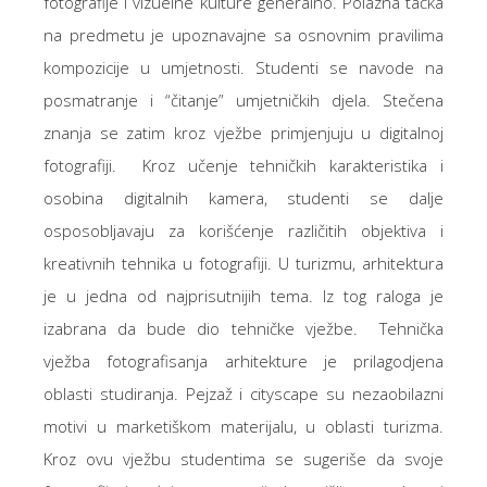
fotografije i vizuelne kulture generalno. Polazna tačka
na predmetu je upoznavajne sa osnovnim pravilima
kompozicije u umjetnosti. Studenti se navode na
posmatranje i “čitanje” umjetničkih djela. Stečena
znanja se zatim kroz vježbe primjenjuju u digitalnoj
fotografiji. Kroz učenje tehničkih karakteristika i
osobina digitalnih kamera, studenti se dalje
osposobljavaju za korišćenje različitih objektiva i
kreativnih tehnika u fotografiji. U turizmu, arhitektura
je u jedna od najprisutnijih tema. Iz tog raloga je
izabrana da bude dio tehničke vježbe. Tehnička
vježba fotografisanja arhitekture je prilagodjena
oblasti studiranja. Pejzaž i cityscape su nezaobilazni
motivi u marketiškom materijalu, u oblasti turizma.
Kroz ovu vježbu studentima se sugeriše da svoje