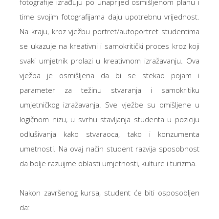
fotografije izrađuju po unaprijed osmišljenom planu i
time svojim fotografijama daju upotrebnu vrijednost.
Na kraju, kroz vježbu portret/autoportret studentima
se ukazuje na kreativni i samokritički proces kroz koji
svaki umjetnik prolazi u kreativnom izražavanju. Ova
vježba je osmišljena da bi se stekao pojam i
parameter za težinu stvaranja i samokritiku
umjetničkog izražavanja. Sve vježbe su omišljene u
logičnom nizu, u svrhu stavljanja studenta u poziciju
odlušivanja kako stvaraoca, tako i konzumenta
umetnosti. Na ovaj način student razvija sposobnost
da bolje razuijme oblasti umjetnosti, kulture i turizma.
Nakon završenog kursa, student će biti osposobljen
da: