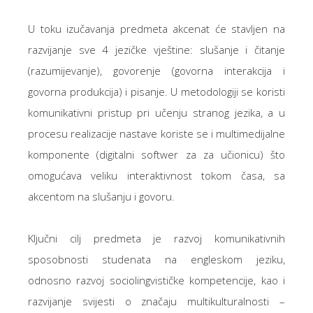
U toku izučavanja predmeta akcenat će stavljen na
razvijanje sve 4 jezičke vještine: slušanje i čitanje
(razumijevanje), govorenje (govorna interakcija i
govorna produkcija) i pisanje. U metodologiji se koristi
komunikativni pristup pri učenju stranog jezika, a u
procesu realizacije nastave koriste se i multimedijalne
komponente (digitalni softwer za za učionicu) što
omogućava veliku interaktivnost tokom časa, sa
akcentom na slušanju i govoru.
Ključni cilj predmeta je razvoj komunikativnih
sposobnosti studenata na engleskom jeziku,
odnosno razvoj sociolingvističke kompetencije, kao i
razvijanje svijesti o značaju multikulturalnosti –