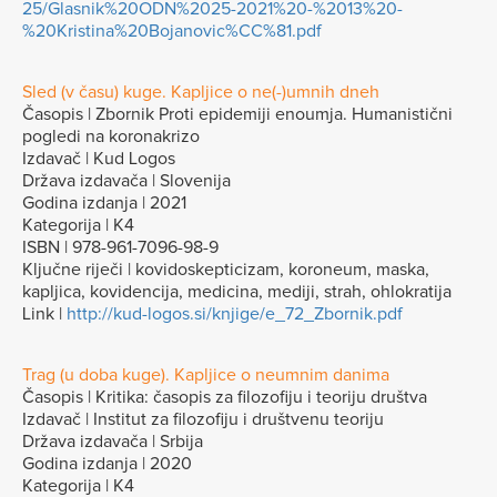
25/Glasnik%20ODN%2025-2021%20-%2013%20-
%20Kristina%20Bojanovic%CC%81.pdf
Sled (v času) kuge. Kapljice o ne(-)umnih dneh
Časopis | Zbornik Proti epidemiji enoumja. Humanistični
pogledi na koronakrizo
Izdavač | Kud Logos
Država izdavača | Slovenija
Godina izdanja | 2021
Kategorija | K4
ISBN | 978-961-7096-98-9
Ključne riječi | kovidoskepticizam, koroneum, maska,
kapljica, kovidencija, medicina, mediji, strah, ohlokratija
Link |
http://kud-logos.si/knjige/e_72_Zbornik.pdf
Trag (u doba kuge). Kapljice o neumnim danima
Časopis | Kritika: časopis za filozofiju i teoriju društva
Izdavač | Institut za filozofiju i društvenu teoriju
Država izdavača | Srbija
Godina izdanja | 2020
Kategorija | K4