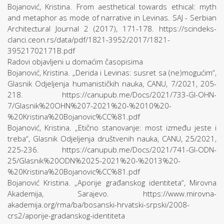
Bojanović, Kristina. From aesthetical towards ethical: myth
and metaphor as mode of narrative in Levinas. SAJ - Serbian
Architectural Journal 2 (2017), 171-178. https://scindeks-
clanci.ceon.rs/data/pdf/1821-3952/2017/1821-
39521702171B.pdf
Radovi objavljeni u domaćim časopisima
Bojanović, Kristina. „Derida i Levinas: susret sa (ne)mogućim“,
Glasnik Odjeljenja humanističkih nauka, CANU, 7/2021, 205-
218. https://canupub.me/Docs/2021/733-Gl-OHN-
7/Glasnik%20OHN%207-2021%20-%2010%20-
%20Kristina%20Bojanovic%CC%81.pdf
Bojanović, Kristina. „Etično stanovanje: most između jeste i
treba“, Glasnik Odjeljenja društvenih nauka, CANU, 25/2021,
225-236. https://canupub.me/Docs/2021/741-Gl-ODN-
25/Glasnik%20ODN%2025-2021%20-%2013%20-
%20Kristina%20Bojanovic%CC%81.pdf
Bojanović Kristina. „Aporije građanskog identiteta“, Mirovna
Akademija, Sarajevo. https://www.mirovna-
akademija.org/rma/ba/bosanski-hrvatski-srpski/2008-
crs2/aporije-gradanskog-identiteta