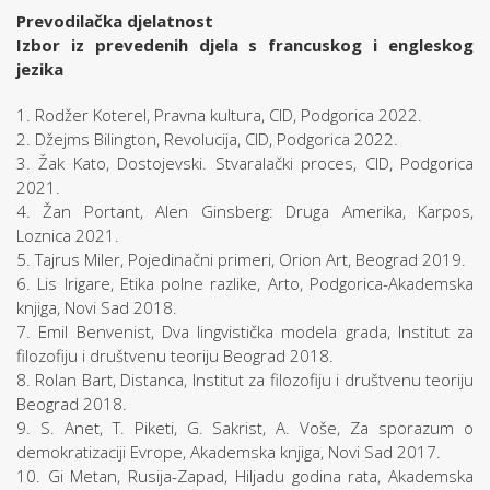
Prevodilačka djelatnost
Izbor iz prevedenih djela s francuskog i engleskog
jezika
1. Rodžer Koterel, Pravna kultura, CID, Podgorica 2022.
2. Džejms Bilington, Revolucija, CID, Podgorica 2022.
3. Žak Kato, Dostojevski. Stvaralački proces, CID, Podgorica
2021.
4. Žan Portant, Alen Ginsberg: Druga Amerika, Karpos,
Loznica 2021.
5. Tajrus Miler, Pojedinačni primeri, Orion Art, Beograd 2019.
6. Lis Irigare, Etika polne razlike, Arto, Podgorica-Akademska
knjiga, Novi Sad 2018.
7. Emil Benvenist, Dva lingvistička modela grada, Institut za
filozofiju i društvenu teoriju Beograd 2018.
8. Rolan Bart, Distanca, Institut za filozofiju i društvenu teoriju
Beograd 2018.
9. S. Anet, T. Piketi, G. Sakrist, A. Voše, Za sporazum o
demokratizaciji Evrope, Akademska knjiga, Novi Sad 2017.
10. Gi Metan, Rusija-Zapad, Hiljadu godina rata, Akademska