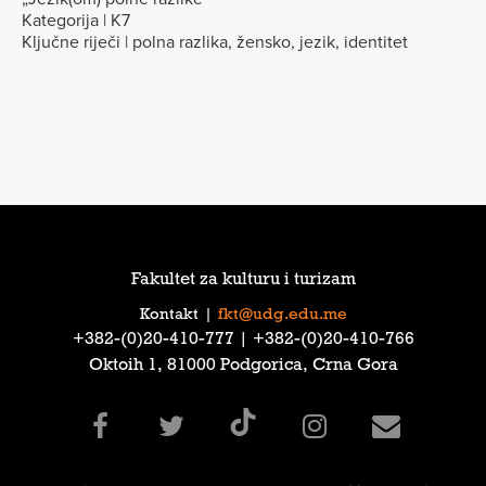
Kategorija | K7
Ključne riječi | polna razlika, žensko, jezik, identitet
Fakultet za kulturu i turizam
Kontakt
|
fkt@udg.edu.me
‎+382-(0)20-410-777‎ | ‎+382-(0)20-410-766‎
Oktoih 1, 81000 Podgorica, Crna Gora