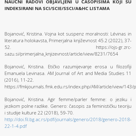
NAUČNI RADOVI OBJAVLJENI U ČASOPISIMA KOJI SU
INDEKSIRANI NA SCI/SCIE/SSCI/A&HC LISTAMA
Bojanović, Kristina. Vojna kot suspenz moralnosti: Lévinas in
literatura holokavsta, Primerjalna književnost 45.2 (2022), 37-
52. https://ojs-gr.zrc-
sazu.si/primerjalna_knjizevnost/article/view/8231/7654
Bojanović, Kristina. Etičko razumijevanje erosa u filozofiji
Emanuela Levinasa. AM Journal of Art and Media Studies 11
(2016), 11-22.
https://fmkjournals.fmk.edu.rs/index.php/AM/article/view/143/
Bojanović, Kristina. Agir femme/parler femme: o jeziku i
jezikom polne razlike. Genero: časopis za feminističku teoriju
i studije kulture 22 (2018), 59-70.
http://doi.fil.bg.ac.rs/pdf/journals/genero/2018/genero-2018-
22-1-4.pdf