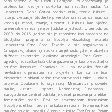
roda rođena je, živi i radi u Podgorici. Po obrazovanju je
profesorka filozofije i doktorka humanističkih nauka. Na
Univerzitetu Donja Gorica predaje etiku, teorije kulture i
istoriju civilizacije. Studente prvenstveno nastoji da nauči da
vrednuju moral, znanje, umnost i kulturu kao vječne,
univerzalne i nezamjenjive ljudske vrijednosti. U periodu od
2009. do 2016. godine bila je zaposlena kao saradnica na
Studijskom programu za filozofiju Filozofskog fakulteta
Univerziteta Crne Gore. Takođe je bila angažovana u
Crnogorskoj akademiji nauka i umjetnosti, gdje je obavljala
dužnost sekretarke Leksikona arheologije Crne Gore. U
uglednoj izdavačkoj kući CID angažovana je kao prevoditeljka
stručne literature. Sarađivala je i sa nekoliko ženskih
nevladinih organizacija, na projektima koji su se ticali
ekspertize iz oblasti rodne ravnopravnosti i etike. U okviru
projekta Obuke.me (u organizaciji Ministarstva prosvjete,
nauke, kulture i sporta, Nacionalnog Europassa i
Euroguidance centra) održala je deset predavanja iz etike i
feminističke teorije. Bavi se savremenom francuskom
filozofijom, etikom, teorijama kulture i rodnim teorijama. Piše
naučne studije i poeziju. Autorka je knjige Trag Druge. Pojam