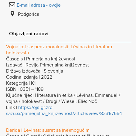
E-mail adresa - ovdje
Podgorica
Objavljeni radovi
Vojna kot suspenz moralnosti: Lévinas in literatura
holokavsta
Časopis | Primerjalna književnost
Izdavač | Revija Primerjalna književnost
Država izdavača | Slovenija
Godina izdanja | 2022
Kategorija | K1
ISBN | 0351 – 1189
Ključne riječi | literatura in etika / Lévinas, Emmanuel /
vojna / holokavst / Drugi / Wiesel, Elie: Noč
Link |
https://ojs-gr.zrc-
sazu.si/primerjalna_knjizevnost/article/view/8231/7654
Derida i Levinas: susret sa (ne)mogućim