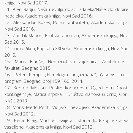
knjiga, Novi Sad 2017.
11. Alen Badju, Naša nevolja dolazi izdaleka/Naše zlo dopire
nadaleko, Akademska knjiga, Novi Sad 2016.
12. Aleksandar Kožev, Pojam autoriteta, Akademska knjiga,
Novi Sad 2016.
13. Žan-Lik Marion, Erotski fenomen, Akademska knjiga, Novi
Sad 2015.
14. Toma Piketi, Kapital u XXI veku, Akademska knjiga, Novi Sad
2015.
15. Moris Blanšo, Nepriznatljiva zajednica, Arhitektonski
fakultet, Beograd 2015.
16. Peter Kemp, „Etimologija angažmana“, časopis Treći
program, Beograd, broj 159-160, 2014.
17. Kenten Mejasu, Poslije konačnosti. Ogled o nužnosti
kontingencije, Matica srpska – Društvo članova u Crnoj Gori,
Nikšić 2013.
18. Moris Merlo-Ponti, Vidljivo i nevidljivo, Akademska knjiga,
Novi Sad 2012.
19. Remi Brag, Mudrost svijeta. Istorija ljudskog iskustva
vaseljene, Akademska knjiga, Novi Sad 2012.