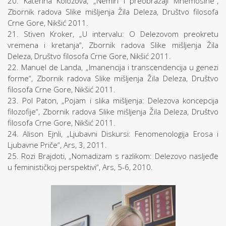
20. Katerina Kolozova, „Nemiri i preobražaji Mnemosine“,
Zbornik radova Slike mišljenja Žila Deleza, Društvo filosofa
Crne Gore, Nikšić 2011.
21. Stiven Kroker, „U intervalu: O Delezovom preokretu
vremena i kretanja“, Zbornik radova Slike mišljenja Žila
Deleza, Društvo filosofa Crne Gore, Nikšić 2011.
22. Manuel de Landa, „Imanencija i transcendencija u genezi
forme“, Zbornik radova Slike mišljenja Žila Deleza, Društvo
filosofa Crne Gore, Nikšić 2011.
23. Pol Paton, „Pojam i slika mišljenja: Delezova koncepcija
filozofije“, Zbornik radova Slike mišljenja Žila Deleza, Društvo
filosofa Crne Gore, Nikšić 2011.
24. Alison Ejnli, „Ljubavni Diskursi: Fenomenologija Erosa i
Ljubavne Priče“, Аrs, 3, 2011.
25. Rozi Brajdoti, „Nomadizam s razlikom: Delezovo nasljeđe
u feminističkoj perspektivi“, Аrs, 5-6, 2010.