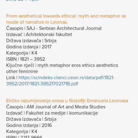
From aesthetical towards ethical: myth and metaphor as
mode of narrative in Levinas.
Časopis | SAJ - Serbian Architectural Journal
Izdavač | Arhitektonski fakultet
Država izdavača | Srbija
Godina izdanja | 2017
Kategorija | K4
ISBN | 1821 – 3952
Ključne riječi | myth metaphor eros ethics aesthetics
other feminine
Link |
https://scindeks-clanci.ceon.rs/data/pdf/1821-
3952/2017/1821-39521702171B.pdf
Etičko razumijevanje erosa u filozofiji Emanuela Levinasa
Časopis | AM Journal of Art and Media Studies
Izdavač | Fakultet za medije i komunikacije
Država izdavača | Srbija
Godina izdanja | 2016
Kategorija | K4
ISBN | 2217-9666