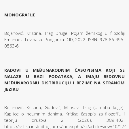
MONOGRAFIJE
Bojanović, Kristina. Trag Druge. Pojam ženskog u filozofiji
Emanuela Levinasa. Podgorica: CID, 2022. ISBN: 978-86-495-
0563-6
RADOVI U MEĐUNARODNIM ČASOPISIMA KOJI SE
NALAZE U BAZI PODATAKA, A IMAJU REDOVNU
MEĐUNARODNU DISTRIBUCIJU I REZIME NA STRANOM
JEZIKU
Bojanović, Kristina; Gudović, Milosav. Trag (u doba kuge).
Kapljice o neumnim danima. Kritika: časopis za filozofiju i
teoriju društva 2 (2020), 389-402.
https://kritika.instifdt.bg.ac.rs/index.php/kc/article/view/40/124