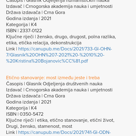
Časopis | Glasnik Odjeljenja humanističkih nauka
Izdavač | Crnogorska akademija nauka i umjetnosti
Država izdavača | Crna Gora
Godina izdanja | 2021
Kategorija | K4
ISBN | 2337-0122
Ključne riječi | žensko, drugo, drugost, polna razlika,
etika, etička relacija, dekonstrukcija
Link |
https://canupub.me/Docs/2021/733-Gl-OHN-
7/Glasnik%20OHN%207-2021%20-%2010%20-
%20Kristina%20Bojanovic%CC%81.pdf
Etično stanovanje: most između jeste i treba
Časopis | Glasnik Odjeljenja društvenih nauka
Izdavač | Crnogorska akademija nauka i umjetnosti
Država izdavača | Crna Gora
Godina izdanja | 2021
Kategorija | K4
ISBN | 0350-5472
Ključne riječi | etika, etično stanovanje, etični život,
Drugi, žensko, stamenost, most
Link |
https://canupub.me/Docs/2021/741-Gl-ODN-