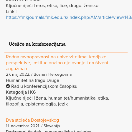
Ključne riječi | eros, etika, lice, drugo. žensko
Link |
https://fmkjournals.fmk.edu.rs/index.php/AM/article/view/143
Učešće na konferencijama
Rodna ravnopravnost na univerzitetima: teorijske
perspektive, institucionalno djelovanje i društveni
angažman
27. maj 2022. / Bosna i Hercegovina
Humanitet na tragu Druge
Rad u konferencijskom časopisu
Kategorija | K6
Ključne riječi | žena, humanitet/humanistika, etika,
filozofija, epistemologija, jezik
Dva stoleća Dostojevskog
11. novembar 2021. / Slovenija
Podzemni čovjek i ovozemaljska tjeskoba