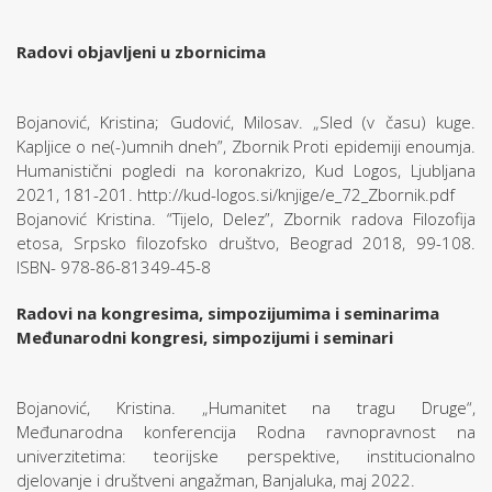
Radovi objavljeni u zbornicima
Bojanović, Kristina; Gudović, Milosav. „Sled (v času) kuge.
Kapljice o ne(-)umnih dneh”, Zbornik Proti epidemiji enoumja.
Humanistični pogledi na koronakrizo, Kud Logos, Ljubljana
2021, 181-201. http://kud-logos.si/knjige/e_72_Zbornik.pdf
Bojanović Kristina. “Tijelo, Delez”, Zbornik radova Filozofija
etosa, Srpsko filozofsko društvo, Beograd 2018, 99-108.
ISBN- 978-86-81349-45-8
Radovi na kongresima, simpozijumima i seminarima
Međunarodni kongresi, simpozijumi i seminari
Bojanović, Kristina. „Humanitet na tragu Druge“,
Međunarodna konferencija Rodna ravnopravnost na
univerzitetima: teorijske perspektive, institucionalno
djelovanje i društveni angažman, Banjaluka, maj 2022.