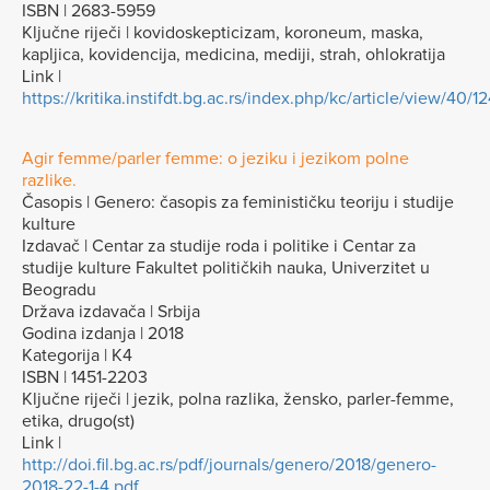
ISBN | 2683-5959
Ključne riječi | kovidoskepticizam, koroneum, maska,
kapljica, kovidencija, medicina, mediji, strah, ohlokratija
Link |
https://kritika.instifdt.bg.ac.rs/index.php/kc/article/view/40/1
Agir femme/parler femme: o jeziku i jezikom polne
razlike.
Časopis | Genero: časopis za feminističku teoriju i studije
kulture
Izdavač | Centar za studije roda i politike i Centar za
studije kulture Fakultet političkih nauka, Univerzitet u
Beogradu
Država izdavača | Srbija
Godina izdanja | 2018
Kategorija | K4
ISBN | 1451-2203
Ključne riječi | jezik, polna razlika, žensko, parler-femme,
etika, drugo(st)
Link |
http://doi.fil.bg.ac.rs/pdf/journals/genero/2018/genero-
2018-22-1-4.pdf