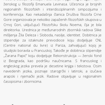
ženskog u filozofiji Emanuela Levinasa. Učesnica je brojnih
regionalnih filozofskih i interdisciplinarnih simpozijuma i
konferencija. Kao nekadašnja članica Društva filozofa Crne
Gore organizovala je nekoliko zapaženih filozofskih skupova u
Crnoj Gori, uključujući Filozofsku školu Noema, čija je bila
direktorka. Urednica je međunarodnih zbornikâ radova Slike
mišljenja Žila Deleza i Sloboda, nasilje, identitet. Dobitnica je
stipendije za istaknute prevodioce koju dodjeljuje CNL
(Centre national du livre) iz Pariza, zahvaljujući kojoj je
studijski boravila u Francuskoj. Takođe je dobitnica stipendije
„Žarana Papić” koju dodjeljuje Rekonstrukcija — ženski fond
iz Beograda, kao podršku naučnicama. S francuskog i
engleskog jezika prevela je desetine knjiga i tekstova. Osim
navedenih jezika, poznaje starogrčki i latinski, a izučava
arapski i njemački jezik. Radove objavljuje u regionalnim
časopisima i zbornicima.