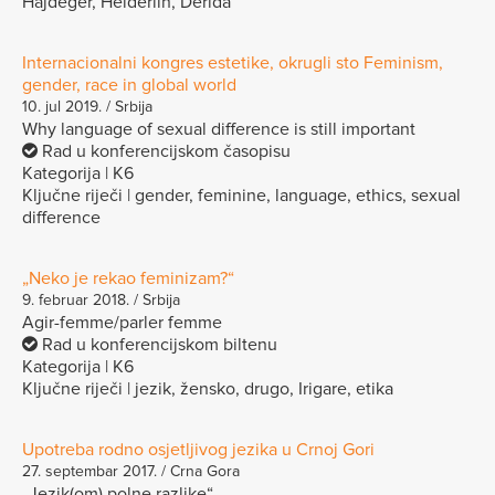
Hajdeger, Helderlin, Derida
Internacionalni kongres estetike, okrugli sto Feminism,
gender, race in global world
10. jul 2019. / Srbija
Why language of sexual difference is still important
Rad u konferencijskom časopisu
Kategorija | K6
Ključne riječi | gender, feminine, language, ethics, sexual
difference
„Neko je rekao feminizam?“
9. februar 2018. / Srbija
Agir-femme/parler femme
Rad u konferencijskom biltenu
Kategorija | K6
Ključne riječi | jezik, žensko, drugo, Irigare, etika
Upotreba rodno osjetljivog jezika u Crnoj Gori
27. septembar 2017. / Crna Gora
„Jezik(om) polne razlike“