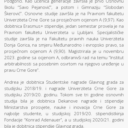
Podgorici. Kao učenica generacije završila je prvo Osnovnu
školu “Savo Pejanović”, a potom i Gimnaziju “Slobodan
Škerović”. Osnovne studije završila je na Pravnom fakultetu
Univerziteta Crne Gore sa prosječnom ocjenom A (9,97). Kao
dobitnica Erasmus+ stipendije, jedan semestar provela je na
Pravnom fakultetu Univerziteta u Ljubljani. Specijalističke
studije završila je na Fakultetu pravnih nauka Univerziteta
Donja Gorica, na smjeru Međunarodno i evropsko pravo, sa
prosječnom ocjenom A (9,90). Magistrirala je u novembru
2023. godine sa ocjenom A, odbranivši rad na temu “Institut
arbitrabilnosti sa posebnim osvrtom na njegovo uređenje u
pravu Crne Gore”.
Andrea je dobitnica Studentske nagrade Glavnog grada za
studijsku 2018/19. i nagrade Univerziteta Crne Gore za
studijsku 2019/20. godinu. Tokom sve tri godine osnovnih
studija bila je dobitnica Dekanove nagrade i stipendije
Ministarstva prosvjete, nauke i inovacija Crne Gore za
najbolje studente, u studijskoj 2019/20. stipendistkinja
Fondacije “Konrad Adenauer”, a u studijskoj 2020/21. godini
bila je dobitnica stipendije Glavnog grada.