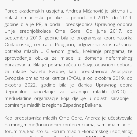
Pored akademskih uspjeha, Andrea Mićanović je aktivna i u
oblasti omladinske politike. U periodu od 2015. do 2019.
godine bila je PR, a onda i predsjednica Upravnog odbora
Unije srednjoškolaca Crne Gore. Od juna 2017. do
septembra 2019. godine bila je programska koordinatorka
Omladinskog centra u Podgorici, odgovorna za istraživanje
potreba mladih u Glavnom gradu, kreiranje programa, te
sprovođenje obuka za mlade iz domena neformalnog
obrazovanja. Bila je posmatračica u Savjetodavnom odboru
za mlade Savjeta Evrope, kao predstavnica Asocijacije
Evropske omladinske kartice (EYCA), a od oktobra 2019. do
oktobra 2022. godine bila je članica Upravnog obora
Regionalne kancelarije za saradnju mladih (RYCO) -
međuvladine organizacije koja djeluje u oblasti saradnje i
pomirenja mladih iz regiona Zapadnog Balkana.
Kao predstavnica mladih Crne Gore, Andrea je učestvovala
na mnogim međunarodnim konferencijama, samitima mladih i
forumima, kao što su Forum mladih Ekonomskog i socijalnog