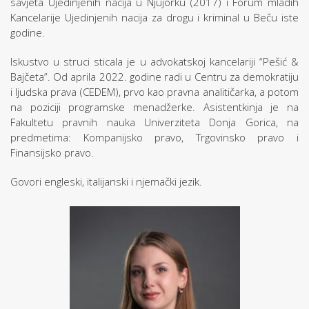
savjeta Ujedinjenih nacija u Njujorku (2017) i Forum mladih
Kancelarije Ujedinjenih nacija za drogu i kriminal u Beču iste
godine.
Iskustvo u struci sticala je u advokatskoj kancelariji “Pešić &
Bajčeta”. Od aprila 2022. godine radi u Centru za demokratiju
i ljudska prava (CEDEM), prvo kao pravna analitičarka, a potom
na poziciji programske menadžerke. Asistentkinja je na
Fakultetu pravnih nauka Univerziteta Donja Gorica, na
predmetima: Kompanijsko pravo, Trgovinsko pravo i
Finansijsko pravo.
Govori engleski, italijanski i njemački jezik.