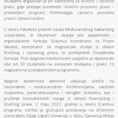
studijama angažovan je pri katedrama za Krivično i Upravno
pravo, gdje predaje predmete:
Krivično procesno pravo –
produbljeni program, Kriminologija, Upravno procesno
pravo
i
Upravni sudovi
.
U okviru Fakulteta pravnih nauka Međunarodnog balkanskog
univerziteta, dr Muminović obavlja više akademskih i
organizacionih funkcija: Erasmus koordinator za Pravni
fakultet, koordinator za magistarske studije iz oblasti
Krivičnog i Upravnog prava, te predsjednik Disciplinske
komisije. Pod njegovim mentorstvom uspješno je diplomiralo
više od 50 studenata na osnovnim studijama i preko 10
magistara na postdiplomskim programima.
Njegova akademska aktivnost uključuje učešće na
nacionalnim i međunarodnim konferencijama, naučnim
skupovima, panel-diskusijama i okruglim stolovima, kao i
pružanje konsultantskih usluga iz oblasti finansijskog i
krivičnog prava. U maju 2022. godine, u okviru Erasmus
programa, održao je gostujuća predavanja na državnom
univerzitetu Djilalli Liabes University u Alžiru (Sjeverna Afrika)