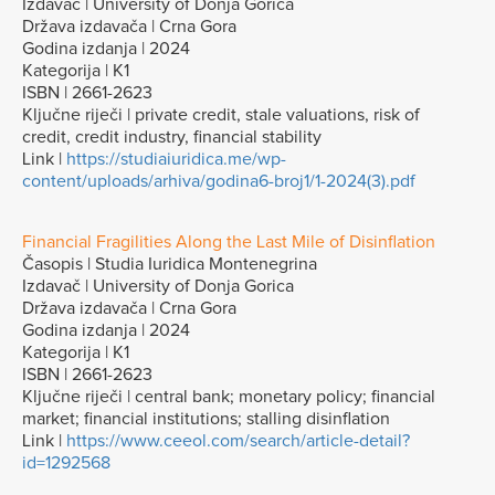
Izdavač | University of Donja Gorica
Država izdavača | Crna Gora
Godina izdanja | 2024
Kategorija | K1
ISBN | 2661-2623
Ključne riječi | private credit, stale valuations, risk of
credit, credit industry, financial stability
Link |
https://studiaiuridica.me/wp-
content/uploads/arhiva/godina6-broj1/1-2024(3).pdf
Financial Fragilities Along the Last Mile of Disinflation
Časopis | Studia Iuridica Montenegrina
Izdavač | University of Donja Gorica
Država izdavača | Crna Gora
Godina izdanja | 2024
Kategorija | K1
ISBN | 2661-2623
Ključne riječi | central bank; monetary policy; financial
market; financial institutions; stalling disinflation
Link |
https://www.ceeol.com/search/article-detail?
id=1292568