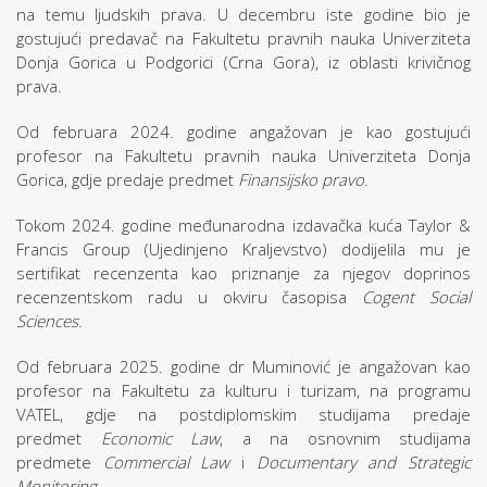
na temu ljudskih prava. U decembru iste godine bio je
gostujući predavač na Fakultetu pravnih nauka Univerziteta
Donja Gorica u Podgorici (Crna Gora), iz oblasti krivičnog
prava.
Od februara 2024. godine angažovan je kao gostujući
profesor na Fakultetu pravnih nauka Univerziteta Donja
Gorica, gdje predaje predmet
Finansijsko pravo
.
Tokom 2024. godine međunarodna izdavačka kuća Taylor &
Francis Group (Ujedinjeno Kraljevstvo) dodijelila mu je
sertifikat recenzenta kao priznanje za njegov doprinos
recenzentskom radu u okviru časopisa
Cogent Social
Sciences
.
Od februara 2025. godine dr Muminović je angažovan kao
profesor na Fakultetu za kulturu i turizam, na programu
VATEL, gdje na postdiplomskim studijama predaje
predmet
Economic Law
, a na osnovnim studijama
predmete
Commercial Law
i
Documentary and Strategic
Monitoring
.