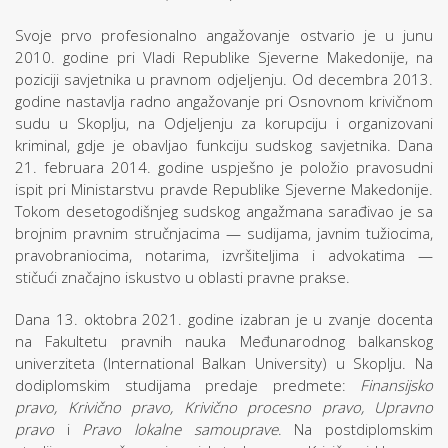
Svoje prvo profesionalno angažovanje ostvario je u junu
2010. godine pri Vladi Republike Sjeverne Makedonije, na
poziciji savjetnika u pravnom odjeljenju. Od decembra 2013.
godine nastavlja radno angažovanje pri Osnovnom krivičnom
sudu u Skoplju, na Odjeljenju za korupciju i organizovani
kriminal, gdje je obavljao funkciju sudskog savjetnika. Dana
21. februara 2014. godine uspješno je položio pravosudni
ispit pri Ministarstvu pravde Republike Sjeverne Makedonije.
Tokom desetogodišnjeg sudskog angažmana sarađivao je sa
brojnim pravnim stručnjacima — sudijama, javnim tužiocima,
pravobraniocima, notarima, izvršiteljima i advokatima —
stičući značajno iskustvo u oblasti pravne prakse.
Dana 13. oktobra 2021. godine izabran je u zvanje docenta
na Fakultetu pravnih nauka Međunarodnog balkanskog
univerziteta (International Balkan University) u Skoplju. Na
dodiplomskim studijama predaje predmete:
Finansijsko
pravo, Krivično pravo, Krivično procesno pravo, Upravno
pravo
i
Pravo lokalne samouprave
. Na postdiplomskim