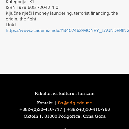
Kategorija | K1
ISBN | 978-605-72042-4-0
Ključne riječi | money laundering, terrorist financing, the
origin, the fight
Link |
https://www.academia.edu/113407463/MONEY_LAUNDERI
Fakultet za kulturu i turizam
Kontakt
|
fkt@udg.edu.me
‎+382-(0)20-410-777‎ | ‎+382-(0)20-410-766‎
Oktoih 1, 81000 Podgorica, Crna Gora