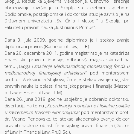
Skoplju, Republika Sjeverna Makedonija. Osnovno i srednje
obrazovanje završio je u Skoplju sa izuzetnim uspjehom.
Dodiplomske, postdiplomske i doktorske studije završio je na
Državnom univerzitetu „Sv. Ćirilo i Metodij“ u Skoplju, pri
Fakultetu pravnih nauka „Iustinianus Primus“.
Dana 3. jula 2009. godine diplomirao je i stekao zvanje
diplomirani pravnik (Bachelor of Law, LL.B).
Dana 20. decembra 2011. godine magistrirao je na katedri za
Finansijsko pravo i finansije, odbranivši magistarski rad na
temu
„Uloga i značenje Međunarodnog monetarnog fonda u
međunarodnoj finansijskoj arhitekturi“
pod mentorstvom
prof. dr. Aleksandra Stojkova, čime je stekao zvanje magistar
pravnih nauka iz oblasti finansijskog prava i finansija (Master
of Law in Financial Law, LL.M).
Dana 26. juna 2019. godine uspješno je odbranio doktorsku
disertaciju na temu
„Koordinacija monetarne i fiskalne politike
u savremenim tržišnim ekonomijama“
pod mentorstvom prof.
dr. Vesne Pendovske, te stekao akademsko zvanje doktor
pravnih nauka iz oblasti finansijskog prava i finansija (Doctor
of Law in Financial Law, Ph.D Sc.).