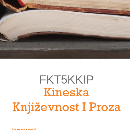
FKT5KKIP
Kineska
Književnost I Proza
Semestar: 5