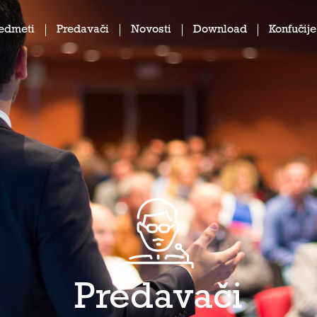
edmeti
Predavači
Novosti
Download
Konfučije
Predavači