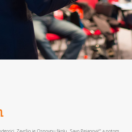
n
odgorici. Završio je Osnovnu školu „Savo Pejanović“ a potom