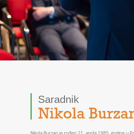
Saradnik
Nikola Burza
Nikola Burzan je rođen 21. aprila 1985. godine u P