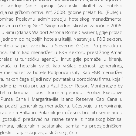
e srednje škole upisuje švajcarski fakultet za hotelski
ja na grčkom ostrvu Krf, 2008. godine prelazi Bul (Bulle) u
plomirao Poslovnu administraciju hotelskog menadžmenta.
turizma u Crnog Gori“. Svoje radno iskustvo započinje 2005.
n u Rimu (danas Waldorf Astoria Rome Cavalieri), gdje prolazi
jednom od najboljih hotela u Italiji. Nastavlja u F&B sektoru
g hotela sa pet zvjezdica u Sjevernoj Grčkoj. Po povratku u
ica, zatim kao menadžer u F&B sektoru prestižnog Aman
elazi u turističku agenciju Inrut gdje pomaže u širenju
aća u hotelski svijet kao vršilac dužnosti generalnog
&B menadžer za hotele Podgorica i City. Kao F&B menadžer
, nakon čega slijedi novi povratak u porodičnu firmu, koja i
 godine iz Inruta prelazi u Azul Beach Resort Montenegro by
el u korona i post korona periodu. Prolazi Executive
 Punta Cana i Margaritaville Island Reserve Cap Cana u
na poziciji generalnog menadžera. Učestvuje u renoviranju
acije na Balkanu. Polaznik je i učesnik brojnih seminara iz
ao gostujući predavač na razne teme iz hotelskog biznisa.
eminara, bilateralnih sastanaka, samita na predsjedničkom
ski i italijanski jezik, a služi se grčkim.