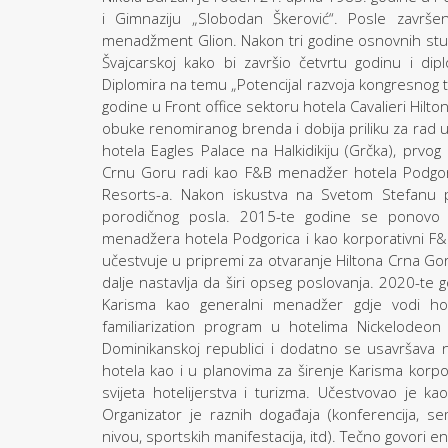
i Gimnaziju „Slobodan Škerović“. Posle završen
menadžment Glion. Nakon tri godine osnovnih studi
Švajcarskoj kako bi završio četvrtu godinu i di
Diplomira na temu „Potencijal razvoja kongresnog 
godine u Front office sektoru hotela Cavalieri Hilto
obuke renomiranog brenda i dobija priliku za rad u 
hotela Eagles Palace na Halkidikiju (Grčka), prvo
Crnu Goru radi kao F&B menadžer hotela Podgor
Resorts-a. Nakon iskustva na Svetom Stefanu pr
porodičnog posla. 2015-te godine se ponovo vr
menadžera hotela Podgorica i kao korporativni F
učestvuje u pripremi za otvaranje Hiltona Crna Gora
dalje nastavlja da širi opseg poslovanja. 2020-te
Karisma kao generalni menadžer gdje vodi hot
familiarization program u hotelima Nickelodeon
Dominikanskoj republici i dodatno se usavršava 
hotela kao i u planovima za širenje Karisma korpor
svijeta hotelijerstva i turizma. Učestvovao je k
Organizator je raznih događaja (konferencija, s
nivou, sportskih manifestacija, itd). Tečno govori engle